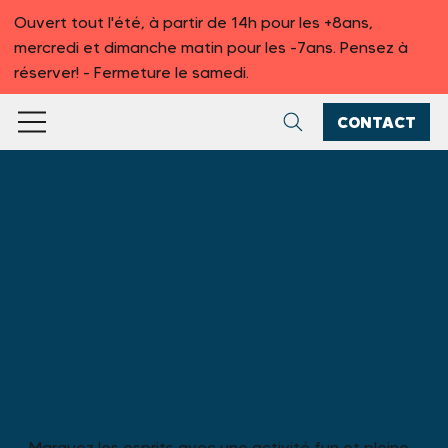
Ouvert tout l'été, à partir de 14h pour les +8ans,
mercredi et dimanche matin pour les -7ans. Pensez à
réserver! - Fermeture le samedi.
CONTACT
EVG / EVJF
CÉLÉBREZ AUTREMENT AVEC UNE
EXPÉRIENCE UNIQUE ET SPORTIVE.
Marquez les esprits avec une activité fun et pleine