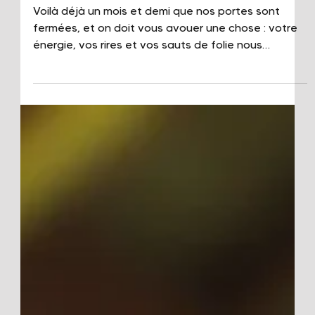
Activ Park
15 juin
2 min de lecture
INFO TRAVAUX !
Voilà déjà un mois et demi que nos portes sont
fermées, et on doit vous avouer une chose : votre
énergie, vos rires et vos sauts de folie nous
manquent énormément ! Mais on ne s'est pas
tourné les pouces pendant tout ce temps, bien au
contraire. Derrière les portes closes, nous avons
sorti les outils pour tout transformer. On fait le point
sur le chantier !