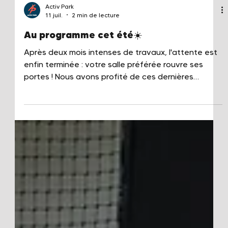
Activ Park
11 juil.
2 min de lecture
Au programme cet été☀️
Après deux mois intenses de travaux, l'attente est
enfin terminée : votre salle préférée rouvre ses
portes ! Nous avons profité de ces dernières
semaines pour repenser la salle. Notre objectif ?
Faire évoluer le lieu pour vous accueillir de mieux en
mieux, avec plus de confort, des espaces adaptés
pour tous et des installations prêtes à vous faire
vibrer. Et ce n'est que le début... Si de grosses
nouveautés vous attendent dès aujourd'hui,
d'autres surprises vont continuer d'