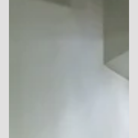
transformer une partie de vos espaces préférés.
Nous avons hâte de vous dévoiler les nouveautés
sur lesquelles nous travaillons en coulisses, mais
pour l'instant, place au mystère et à la surprise !