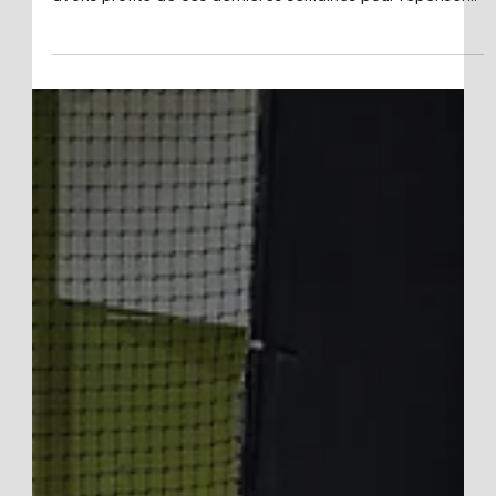
terminée : votre salle préférée rouvre ses portes ! Nous
avons profité de ces dernières semaines pour repenser
la salle. Notre objectif ? Faire évoluer le lieu pour vous
accueillir de mieux en mieux, avec plus de confort, des
espaces adaptés pour tous et des installations prêtes à
vous faire vibrer. Et ce n'est que le début... Si de grosses
nouveautés vous attendent dès aujourd'hui, d'autres
surprises vont continuer d'