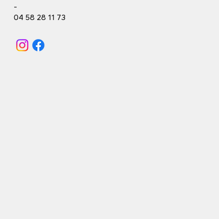
conséquence, le grand trampoline et le bac à mousse
sont temporairement inaccessibles.
Activ Park est la nouvelle salle de trampoline park
et loisirs indoor à Villard-de-Lans, dans le Vercors.
-
04 58 28 11 73