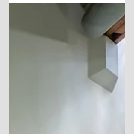
Afin de toujours mieux vous accueillir et de vous offrir une
nouvelle expérience, votre parc sera fermé pour travaux
durant les mois de mai et juin 2026. Nous sommes à pied
d'œuvre pour transformer une partie de vos espaces
préférés. Nous avons hâte de vous dévoiler les
nouveautés sur lesquelles nous travaillons en coulisses,
mais pour l'instant, place au mystère et à la surprise !