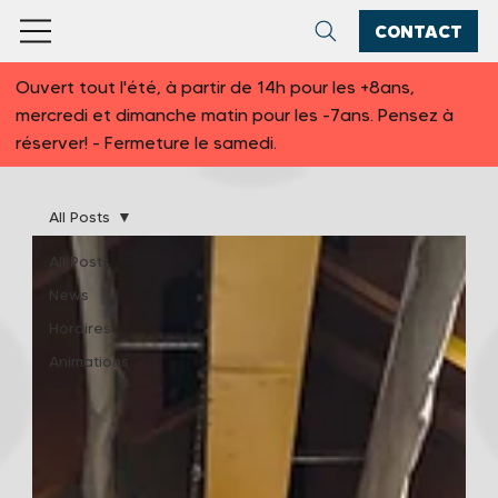
CONTACT
Ouvert tout l'été, à partir de 14h pour les +8ans,
mercredi et dimanche matin pour les -7ans. Pensez à
réserver! - Fermeture le samedi.
All Posts
All Posts
News
Horaires
Animations