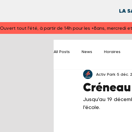
LA S
Ouvert tout l'été, à partir de 14h pour les +8ans, mercredi 
All Posts
News
Horaires
Activ Park
5 déc. 
Crénea
Jusqu'au 19 décemb
l'école.