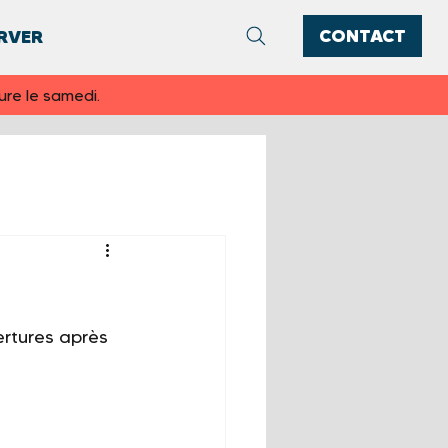
CONTACT
RVER
ure le samedi.
rtures après 