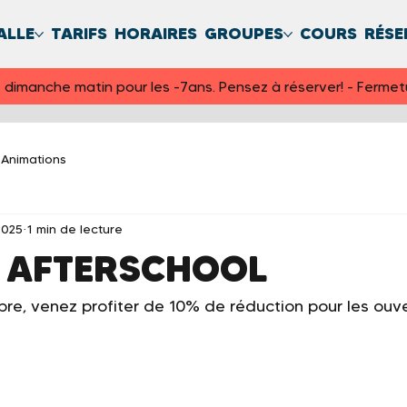
ALLE
TARIFS
HORAIRES
GROUPES
COURS
RÉSE
et dimanche matin pour les -7ans. Pensez à réserver! - Fermet
Animations
2025
1 min de lecture
u AFTERSCHOOL
re, venez profiter de 10% de réduction pour les ouve