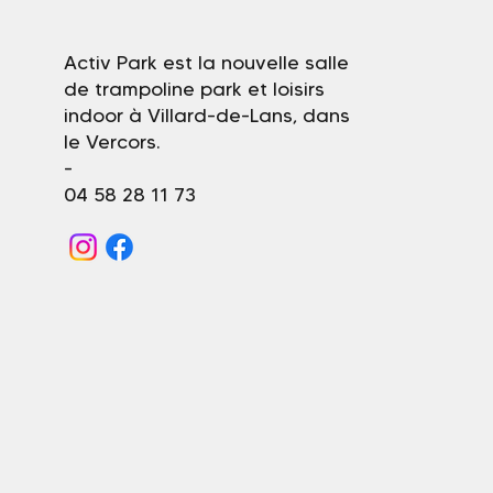
Activ Park est la nouvelle salle
de trampoline park et loisirs
indoor à Villard-de-Lans, dans
Au programme cet été☀️
le Vercors.
-
04 58 28 11 73